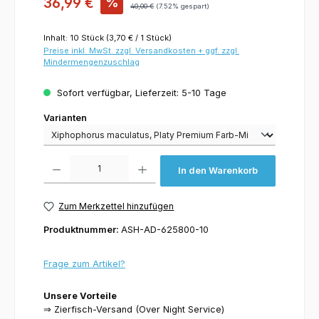
36,99 €
%
40,00 €
(7.52% gespart)
Inhalt:
10 Stück
(3,70 € / 1 Stück)
Preise inkl. MwSt. zzgl. Versandkosten + ggf. zzgl.
Mindermengenzuschlag
Sofort verfügbar, Lieferzeit: 5-10 Tage
Varianten
Varianten
Produkt Anzahl: Gib den gewünschten Wert ein oder benutze die Schaltflächen um 
In den Warenkorb
Zum Merkzettel hinzufügen
Produktnummer:
ASH-AD-625800-10
Frage zum Artikel?
Unsere Vorteile
⇒ Zierfisch-Versand (Over Night Service)