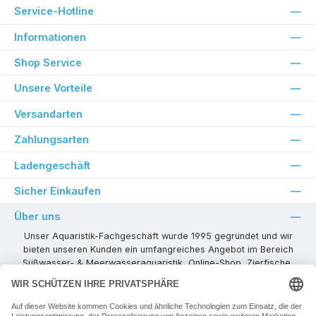
Service-Hotline
Informationen
Shop Service
Unsere Vorteile
Versandarten
Zahlungsarten
Ladengeschäft
Sicher Einkaufen
Über uns
Unser Aquaristik-Fachgeschäft wurde 1995 gegründet und wir
bieten unseren Kunden ein umfangreiches Angebot im Bereich
Süßwasser- & Meerwasseraquaristik, Online-Shop, Zierfische,
Pflanzen, Aquarienkombinationen, Technikzubehör usw. ! Als
kompetenter Aquaristik-Fachhandelspartner stehen wir Ihnen für
alle Ihre Projekte und Einrichtungs- oder Besatzwünsche zur