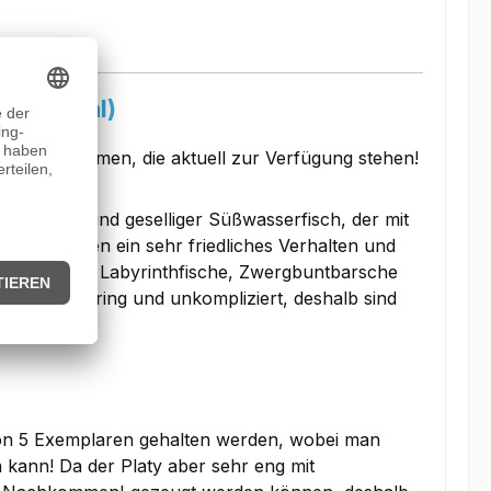
erer Wahl)
tive Farbformen, die aktuell zur Verfügung stehen!
arbenfroher und geselliger Süßwasserfisch, der mit
laty's haben ein sehr friedliches Verhalten und
s, Salmlern, Labyrinthfische, Zwergbuntbarsche
y's sind gering und unkompliziert, deshalb sind
e von 5 Exemplaren gehalten werden, wobei man
kann! Da der Platy aber sehr eng mit