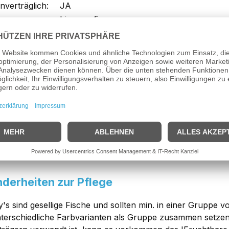
nverträglich:
JA
bis max. 5cm
kung: Platy Premium Farb-Mix (nach uns
sen
Platy Premium Farb-Mix
handelt es sich um sehr attrak
y, der auch als Spiegelkärpfling bezeichnet wird, ist ein f
m Größe gut in kleineren Aquarien gehalten werden kann. P
deshalb gut mit anderen Fischen, wie z.B. Guppy's, Molly'
sen vergesellschaftet werden! Die Pflegeansprüche der Plat
ische auch gut für Anfänger geeignet!
derheiten zur Pflege
ty's sind gesellige Fische und sollten min. in einer Grupp
terschiedliche Farbvarianten als Gruppe zusammen setzen 