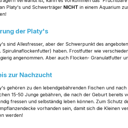
rägern verwandt ist, kann es vorkommen das 'Fruchtbar
man Platy's und Schwerträger
NICHT
in einem Aquarium z
en!
rung der Platy's
ty's sind Allesfresser, aber der Schwerpunkt des angeboten
B. Spirulinaflockenfutter) haben. Frostfutter wie verschie
gierig angenommen. Aber auch Flocken- Granulatfutter u
is zur Nachzucht
ty's gehören zu den lebendgebährenden Fischen und nach 
schen 15-50 Junge gebähren, die nach der Geburt bereits v
ändig fressen und selbständig leben können. Zum Schutz d
pflanzendecke vorhanden sein, damit sich die Kleinen ve
en werden!