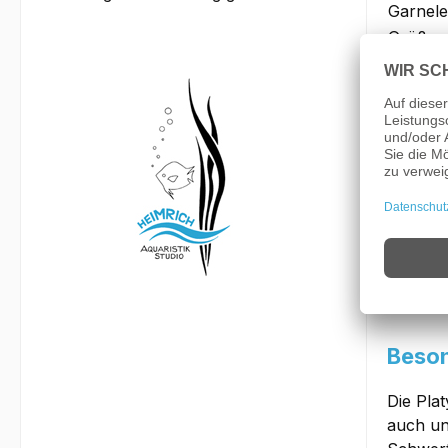
Garnele
Größe:
Bemer
Bei die
Der Plat
max. 5c
können 
und Wel
diese F
Beson
Die Pla
auch un