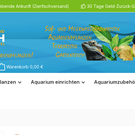
ebende Ankunft (Zierfischversand)
30 Tage Geld-Zurück-Ga
Warenkorb
0,00 €
lanzen
Aquarium einrichten
Aquariumzubehö