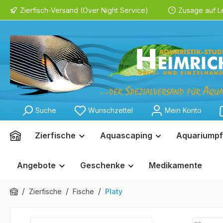
Zierfisch-Versand (Over Night Service)
Zusage auf L
springen
Zur Hauptnavigation springen
Suche
Wunschzettel
Mein Konto
Zierfische
Aquascaping
Aquariumpf
Angebote
Geschenke
Medikamente
/
/
/
Zierfische
Fische
Platy