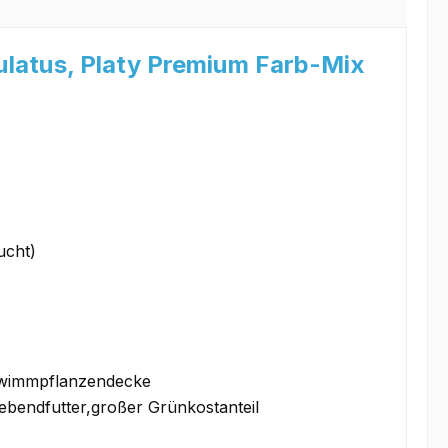
atus, Platy Premium Farb-Mix
ucht)
chwimmpflanzendecke
 Lebendfutter,großer Grünkostanteil