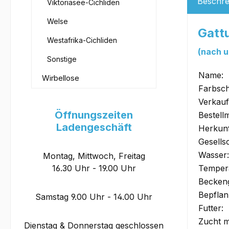
Beschre
Viktoriasee-Cichliden
Welse
Gatt
Westafrika-Cichliden
(nach u
Sonstige
Name:
Wirbellose
Farbsch
Verkauf
Öffnungszeiten
Bestell
Ladengeschäft
Herkunf
Gesells
Wasser:
Montag, Mittwoch, Freitag
16.30 Uhr - 19.00 Uhr
Tempera
Becken
Bepflan
Samstag 9.00 Uhr - 14.00 Uhr
Futter:
Zucht m
Dienstag & Donnerstag geschlossen