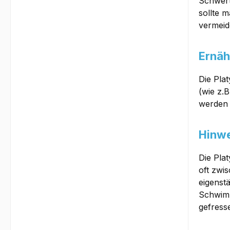
Schwert
sollte 
vermeid
Ernäh
Die Pla
(wie z.
werden 
Hinwe
Die Pla
oft zwi
eigenst
Schwimm
gefress