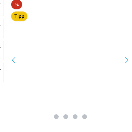
lerie überspringen
Rabatt
%
Tipp