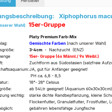
ibung
Hersteller
ungsbeschreibung: Xiphophorus macul
15er-Gruppe
nserer Wahl)
Platy Premium Farb-Mix
lag:
Gemischte Farben
(nach unserer Wahl)
sgröße:
3-4cm
- Nachzucht (ENZ)
menge
15er- Gruppe (6x Männl./ 9x Weibl.)
t:
Zuchtform aus Südostasien (salzfreie Aufz
chaftsaquarium:
JA, gut für Anfänger geeignet!
PH ca. 6,8 - 8,5
tur:
18°- 28° Celsius
größe:
ab 54Ltr geeignet! (Aquarium 60x30x30cm)
zung wichtig:
starke dichte Randbepflanzung, kleine S
Flockenfutter, Granulatfutter, Frostfutter,
öglich:
gebähren lebensfähige Jungfische