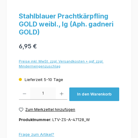
Stahlblauer Prachtkärpfling
GOLD weibl., lg (Aph. gadneri
GOLD)
6,95 €
Preise inkl. MwSt. zzgl. Versandkosten + ggf. zzgl.
Mindermengenzuschlag
Lieferzeit 5-10 Tage
Produkt Anzahl: Gib den gewünschten Wert ein oder benutze die Schaltflächen um 
In den Warenkorb
Zum Merkzettel hinzufügen
Produktnummer:
LTV-ZS-A-47128_W
Frage zum Artikel?