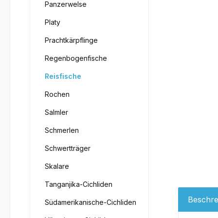
Panzerwelse
Platy
Prachtkärpflinge
Regenbogenfische
Reisfische
Rochen
Salmler
Schmerlen
Schwertträger
Skalare
Tanganjika-Cichliden
Beschre
Südamerikanische-Cichliden