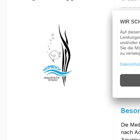
Beme
Bei de
Reisfis
beliebt
tiefere
kleinen
Der MED
Medakas
Anflugi
sind ri
Beson
Die Med
nach Aq
Aquariu