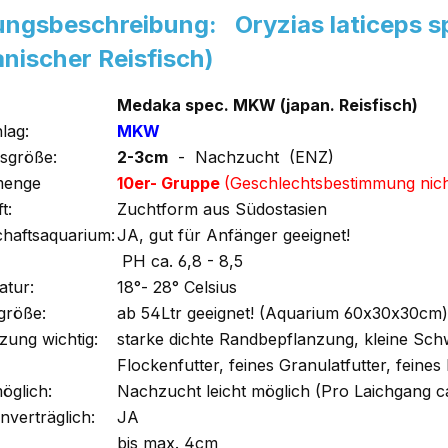
ungsbeschreibung: Oryzias laticeps
nischer Reisfisch)
Medaka spec. MKW (japan. Reisfisch)
lag:
MKW
sgröße:
2-3cm
- Nachzucht (ENZ)
menge
10er- Gruppe
(Geschlechtsbestimmung nicht
t:
Zuchtform aus Südostasien
chaftsaquarium:
JA, gut für Anfänger geeignet!
PH ca. 6,8 - 8,5
tur:
18°- 28° Celsius
größe:
ab 54Ltr geeignet! (Aquarium 60x30x30cm)
zung wichtig:
starke dichte Randbepflanzung, kleine S
Flockenfutter, feines Granulatfutter, feines
öglich:
Nachzucht leicht möglich (Pro Laichgang ca
nverträglich:
JA
bis max. 4cm