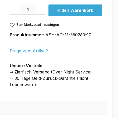
Produkt Anzahl: Gib den gewünschten Wert ein oder benutze die Schal
In den Warenkorb
Zum Merkzettel hinzufügen
Produktnummer:
ASH-AD-M-350260-10
Frage zum Artikel?
Unsere Vorteile
⇒ Zierfisch-Versand (Over Night Service)
⇒ 30 Tage Geld-Zurück-Garantie (nicht
Lebendware)