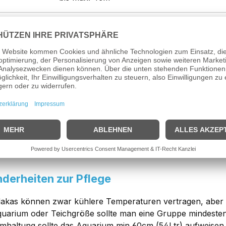
rkung: MEDAKA spec. MKW (Japanischer
m
MEDAKA spec. MKW (Japanischer Reisfisch)
handelt es
che, die ursprünglich aus Südostasien Japan, Korea, Vietn
er werdenden Zierfische ist ihre Robustheit, ansprechendes
 Temperaturen von 5°C bis 8°C und ist somit auch Freiland
 Miniteichen im Freien gehalten und unterbindet auch die M
AKA hat einen schmalen, langgestreckten Körperbau, wo di
 ist auffällig groß und die Fische halten sich als Oberfläc
nsekten wie Mücken und Wasserläufer zu jagen! Hier sind 
chtige Anfängerfische!
derheiten zur Pflege
akas können zwar kühlere Temperaturen vertragen, aber a
uarium oder Teichgröße sollte man eine Gruppe mindesten 
mhaltung sollte das Aquarium min 60cm (54Ltr) aufweisen u