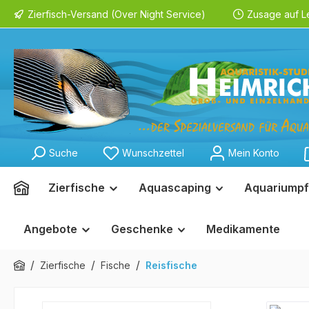
Zierfisch-Versand (Over Night Service)
Zusage auf L
springen
Zur Hauptnavigation springen
Suche
Wunschzettel
Mein Konto
Zierfische
Aquascaping
Aquariumpf
Angebote
Geschenke
Medikamente
/
/
/
Zierfische
Fische
Reisfische