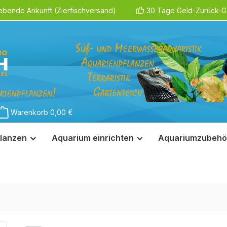
ebende Ankunft (Zierfischversand)
30 Tage Geld-Zurück-Ga
Warenkorb
0,00 €
lanzen
Aquarium einrichten
Aquariumzubehö