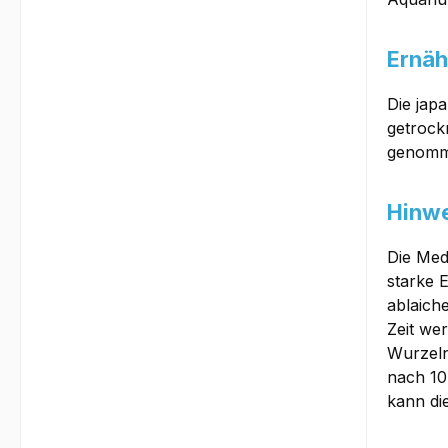
Ernäh
Die jap
getrock
genomm
Hinwe
Die Med
starke 
ablaich
Zeit we
Wurzeln
nach 10
kann di