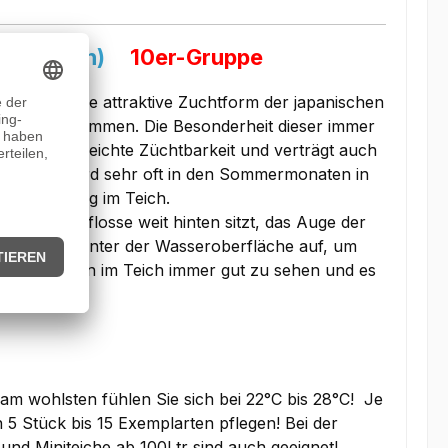
 Reisfisch)
10er-Gruppe
 sich um eine attraktive Zuchtform der japanischen
am, China stammen. Die Besonderheit dieser immer
 Aussehen, leichte Züchtbarkeit und verträgt auch
 geeignet! Wird sehr oft in den Sommermonaten in
ückenbildung im Teich.
e Rückenflosse weit hinten sitzt, das Auge der
henjäger oft unter der Wasseroberfläche auf, um
die Fischchen im Teich immer gut zu sehen und es
m wohlsten fühlen Sie sich bei 22°C bis 28°C! Je
5 Stück bis 15 Exemplarten pflegen! Bei der
nd Miniteiche ab 100Ltr sind auch geeignet!