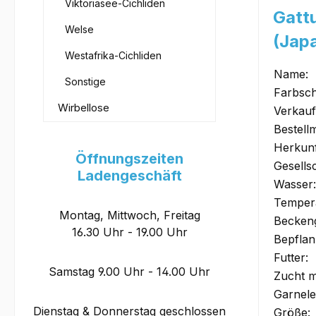
Viktoriasee-Cichliden
Gatt
Welse
(Japa
Westafrika-Cichliden
Name:
Sonstige
Farbsch
Wirbellose
Verkauf
Bestell
Herkunf
Öffnungszeiten
Gesells
Ladengeschäft
Wasser:
Tempera
Montag, Mittwoch, Freitag
Becken
16.30 Uhr - 19.00 Uhr
Bepflan
Futter:
Samstag 9.00 Uhr - 14.00 Uhr
Zucht m
Garnele
Dienstag & Donnerstag geschlossen
Größe: