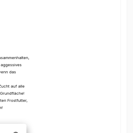
zusammenhalten,
t aggessives
 wenn das
ucht auf alle
 Grundfläche!
n Frostfutter,
m!