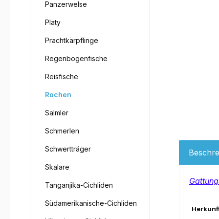
Panzerwelse
Platy
Prachtkärpflinge
Regenbogenfische
Reisfische
Rochen
Salmler
Schmerlen
Schwertträger
Beschre
Skalare
Gattung
Tanganjika-Cichliden
Südamerikanische-Cichliden
Herkunft