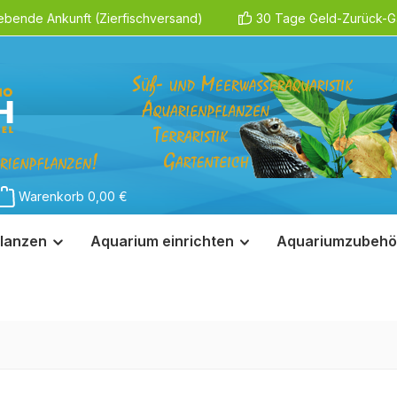
ebende Ankunft (Zierfischversand)
30 Tage Geld-Zurück-Ga
Warenkorb
0,00 €
lanzen
Aquarium einrichten
Aquariumzubehö