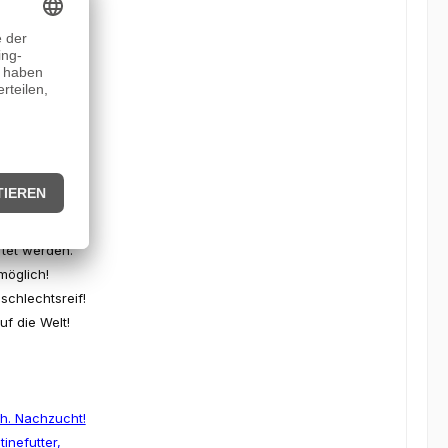
ische Art, die
zählt zu den
elfischen!
roblem dar.
tet werden.
möglich!
chlechtsreif!
f die Welt!
h. Nachzucht!
inefutter,