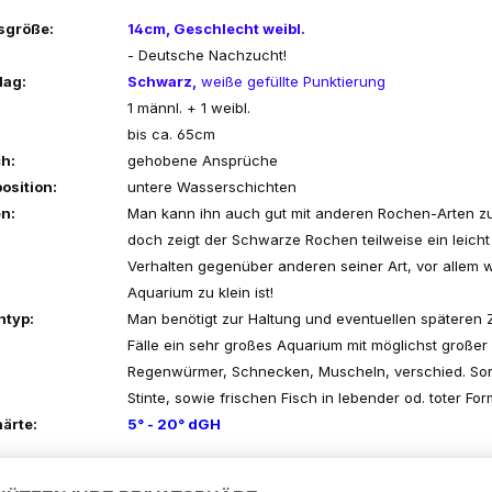
sgröße:
14cm, Geschlecht weibl.
- Deutsche Nachzucht!
lag:
Schwarz,
weiße gefüllte Punktierung
1 männl. + 1 weibl.
bis ca. 65cm
h:
gehobene Ansprüche
osition:
untere Wasserschichten
n:
Man kann ihn auch gut mit anderen Rochen-Arten 
doch zeigt der Schwarze Rochen teilweise ein leich
Verhalten gegenüber anderen seiner Art, vor allem
Aquarium zu klein ist!
ntyp:
Man benötigt zur Haltung und eventuellen späteren Z
Fälle ein sehr großes Aquarium mit möglichst großer
Regenwürmer, Schnecken, Muscheln, verschied. Sorte
Stinte, sowie frischen Fisch in lebender od. toter For
ärte:
5° - 20° dGH
6,5 - 7,0