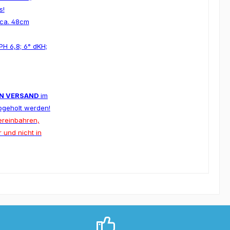
s!
 ca. 48cm
H 6,8; 6° dKH;
IN VERSAND
im
bgeholt werden!
ereinbahren,
 und nicht in