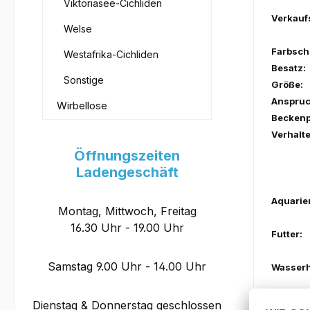
Viktoriasee-Cichliden
Verkauf
Welse
Farbsch
Westafrika-Cichliden
Besatz:
Sonstige
Größe:
Anspruc
Wirbellose
Beckenp
Verhalte
Öffnungszeiten
Ladengeschäft
Aquarie
Montag, Mittwoch, Freitag
16.30 Uhr - 19.00 Uhr
Futter:
Samstag 9.00 Uhr - 14.00 Uhr
Wasserh
Dienstag & Donnerstag geschlossen
PH: