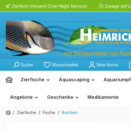
Zierfisch-Versand (Over Night Service)
Zusage auf L
springen
Zur Hauptnavigation springen
Suche
Wunschzettel
Mein Konto
Zierfische
Aquascaping
Aquariumpf
Angebote
Geschenke
Medikamente
/
/
/
Zierfische
Fische
Rochen