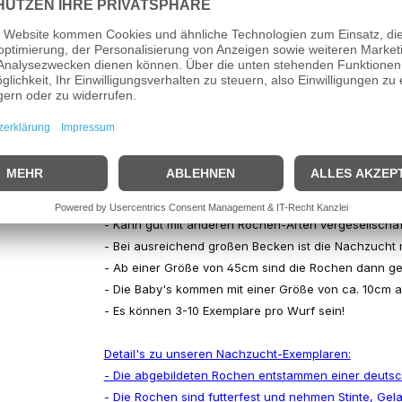
atur:
26°C - 28°C
ung:
Der
Schwarze- oder Eclipse-Rochen
ist eine endem
im Rio Xingu (Brasilien) vorkommt. Diese Rochen-Art 
schönsten innerhalb der Rochen-Familie!
- Rochen gehören zu den lebendgebährenden Knorp
- Dieser Rochen ist relativ leicht zu pflegen.
- Die Haltung in Gefangenschaft stellt an sich kein P
- Kann gut mit anderen Rochen-Arten vergesellschaf
- Bei ausreichend großen Becken ist die Nachzucht 
- Ab einer Größe von 45cm sind die Rochen dann ges
- Die Baby's kommen mit einer Größe von ca. 10cm au
- Es können 3-10 Exemplare pro Wurf sein!
Detail's zu unseren Nachzucht-Exemplaren:
- Die abgebildeten Rochen entstammen einer deutsc
- Die Rochen sind futterfest und nehmen Stinte, Gelat