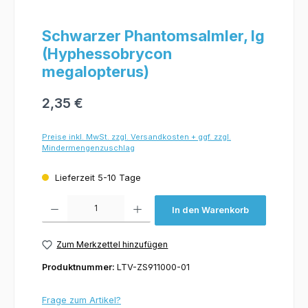
Schwarzer Phantomsalmler, lg
(Hyphessobrycon
megalopterus)
2,35 €
Preise inkl. MwSt. zzgl. Versandkosten + ggf. zzgl.
Mindermengenzuschlag
Lieferzeit 5-10 Tage
Produkt Anzahl: Gib den gewünschten Wert ein oder benutze die Schaltflächen um 
In den Warenkorb
Zum Merkzettel hinzufügen
Produktnummer:
LTV-ZS911000-01
Frage zum Artikel?