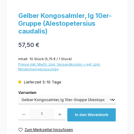
Gelber Kongosalmler, lg 10er-
Gruppe (Alestopetersius
caudalis)
57,50 €
Inhalt:
10 Stück
(5,75 € / 1 Stück)
Preise inkl. MwSt. zzgl. Versandkosten + ggf. zzgl.
Mindermengenzuschlag
Lieferzeit 5-10 Tage
Varianten
Varianten
Produkt Anzahl: Gib den gewünschten Wert ein oder benutze die Schaltflächen um 
In den Warenkorb
Zum Merkzettel hinzufügen