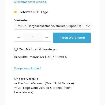
Mindermengenzuschlag
Lieferzeit 5-10 Tage
Varianten
Varianten
Produkt Anzahl: Gib den gewünschten Wert ein oder benutze die Schaltflächen um 
In den Warenkorb
Zum Merkzettel hinzufügen
Produktnummer:
ASH_AD_630093_5
Frage zum Artikel?
Unsere Vorteile
⇒ Zierfisch-Versand (Over Night Service)
⇒ 30 Tage Geld-Zurück-Garantie (nicht
Lebendware)