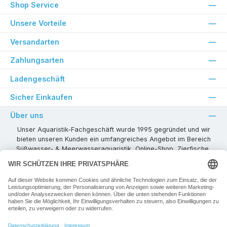
Shop Service
Unsere Vorteile
Versandarten
Zahlungsarten
Ladengeschäft
Sicher Einkaufen
Über uns
Unser Aquaristik-Fachgeschäft wurde 1995 gegründet und wir
bieten unseren Kunden ein umfangreiches Angebot im Bereich
Süßwasser- & Meerwasseraquaristik, Online-Shop, Zierfische,
Pflanzen, Aquarienkombinationen, Technikzubehör usw. ! Als
kompetenter Aquaristik-Fachhandelspartner stehen wir Ihnen für
alle Ihre Projekte und Einrichtungs- oder Besatzwünsche zur
Verfügung!
Besuchen Sie uns in unseren Räumlichkeiten oder senden Sie uns
eine E-Mail mit Ihren Wünschen!