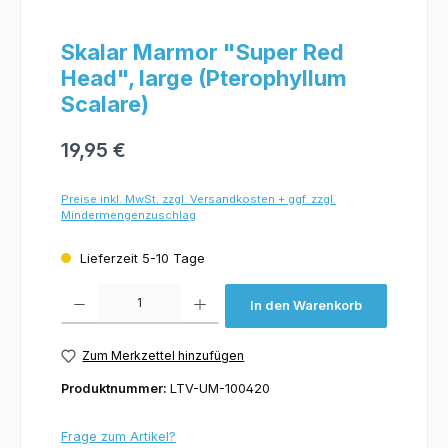
Skalar Marmor "Super Red
Head", large (Pterophyllum
Scalare)
19,95 €
Preise inkl. MwSt. zzgl. Versandkosten + ggf. zzgl.
Mindermengenzuschlag
Lieferzeit 5-10 Tage
Produkt Anzahl: Gib den gewünschten Wert ein oder benutze die Schaltflächen um 
In den Warenkorb
Zum Merkzettel hinzufügen
Produktnummer:
LTV-UM-100420
Frage zum Artikel?