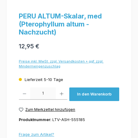
PERU ALTUM-Skalar, med
(Pterophyllum altum -
Nachzucht)
12,95 €
Preise inkl. MwSt. zzgl. Versandkosten + ggf. zzgl.
Mindermengenzuschlag
Lieferzeit 5-10 Tage
Produkt Anzahl: Gib den gewünschten Wert ein oder benutze die Schaltflächen um 
In den Warenkorb
Zum Merkzettel hinzufügen
Produktnummer:
LTV-ASH-555185
Frage zum Artikel?