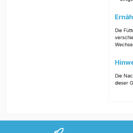
Ernäh
Die Füt
verschi
Wechse
Hinwe
Die Nac
dieser 