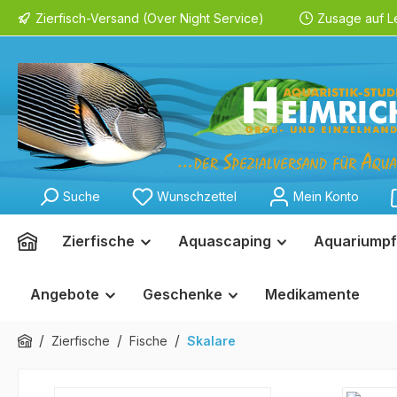
Zierfisch-Versand (Over Night Service)
Zusage auf L
springen
Zur Hauptnavigation springen
Suche
Wunschzettel
Mein Konto
Zierfische
Aquascaping
Aquariumpf
Angebote
Geschenke
Medikamente
/
/
/
Zierfische
Fische
Skalare