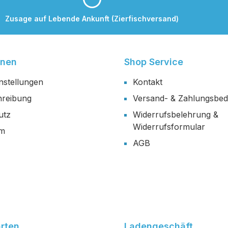
Zusage auf Lebende Ankunft (Zierfischversand)
onen
Shop Service
nstellungen
Kontakt
reibung
Versand- & Zahlungsbe
utz
Widerrufsbelehrung &
Widerrufsformular
um
AGB
rten
Ladengeschäft