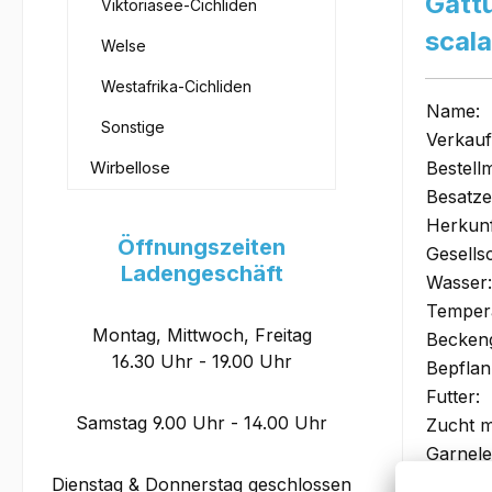
Gatt
Viktoriasee-Cichliden
scal
Welse
Westafrika-Cichliden
Name:
Sonstige
Verkauf
Wirbellose
Bestell
Besatz
Herkunf
Öffnungszeiten
Gesells
Ladengeschäft
Wasser:
Tempera
Montag, Mittwoch, Freitag
Becken
16.30 Uhr - 19.00 Uhr
Bepflan
Futter:
Samstag 9.00 Uhr - 14.00 Uhr
Zucht m
Garnele
Größe:
Dienstag & Donnerstag geschlossen