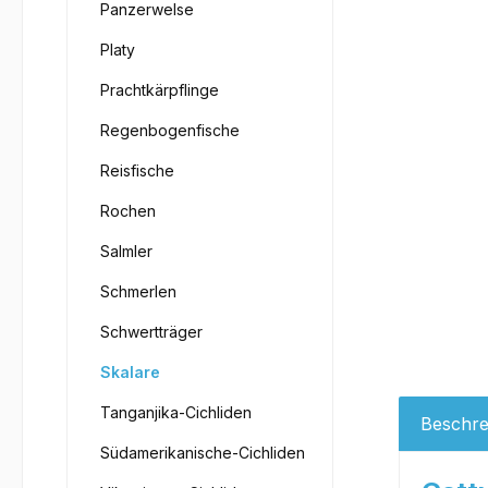
Panzerwelse
Platy
Prachtkärpflinge
Regenbogenfische
Reisfische
Rochen
Salmler
Schmerlen
Schwertträger
Skalare
Tanganjika-Cichliden
Beschre
Südamerikanische-Cichliden