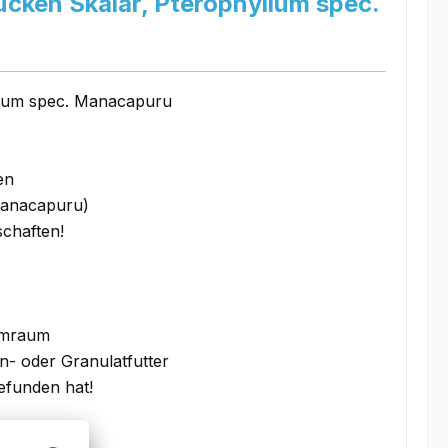
ken Skalar, Pterophyllum spec.
llum spec. Manacapuru
en
Manacapuru)
schaften!
mmraum
n- oder Granulatfutter
efunden hat!