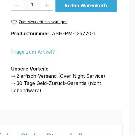
Produkt Anzahl: Gib den gewünschten Wert ein oder benutze die Schal
In den Warenkorb
Zum Merkzettel hinzufügen
Produktnummer:
ASH-PM-125770-1
Frage zum Artikel?
Unsere Vorteile
⇒ Zierfisch-Versand (Over Night Service)
⇒ 30 Tage Geld-Zurück-Garantie (nicht
Lebendware)