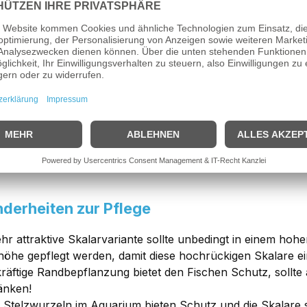
ung: Manacapuru Rotrücken Skalar
rückenskalar spec. Manacapuru
stammt ursprünglich au
s dem angrenzenden Lago Manacapuru! Er gehört als Segelf
rheit dieser Skalar-Wildform ist der sehr hohe Rotanteil in
chender Größe und guter Ernährung der Skalare, bis zu ein
er den gesamten Schulter- und Rückbereich erstreckt!
Nachzucht-Skalare stammen von einem der besten Züchter
bereits ab einer Größe von ca. 10cm schon erkennbar an de
derheiten zur Pflege
ehr attraktive Skalarvariante sollte unbedingt in einem 
öhe gepflegt werden, damit diese hochrückigen Skalare e
kräftige Randbepflanzung bietet den Fischen Schutz, soll
änken!
e Stelzwurzeln im Aquarium bieten Schutz und die Skalare s