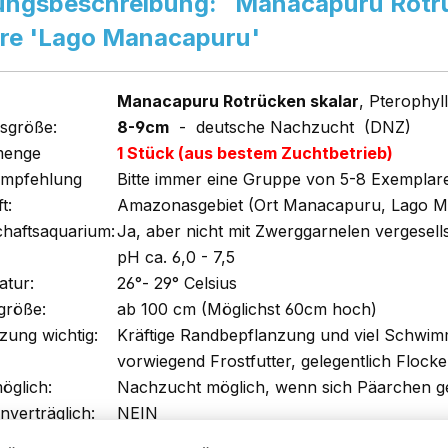
ungsbeschreibung: Manacapuru Rotrüc
are 'Lago Manacapuru'
Manacapuru Rotrücken skalar
, Pterophy
sgröße:
8-9cm
- deutsche Nachzucht (DNZ)
menge
1 Stück (aus bestem Zuchtbetrieb)
empfehlung
Bitte immer eine Gruppe von 5-8 Exemplar
t:
Amazonasgebiet (Ort Manacapuru, Lago 
chaftsaquarium:
Ja, aber nicht mit Zwerggarnelen vergesell
pH ca. 6,0 - 7,5
tur:
26°- 29° Celsius
größe:
ab 100 cm (Möglichst 60cm hoch)
zung wichtig:
Kräftige Randbepflanzung und viel Schwi
vorwiegend Frostfutter, gelegentlich Flocke
öglich:
Nachzucht möglich, wenn sich Päarchen g
nverträglich:
NEIN
18 bis 25cm hoch