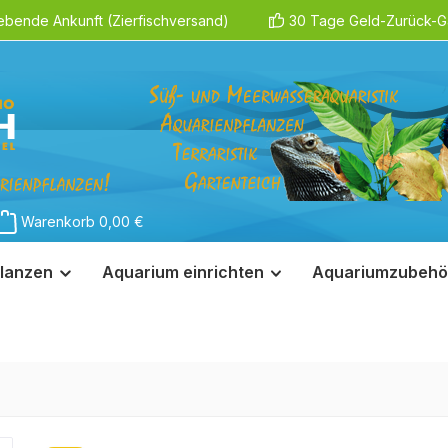
ebende Ankunft (Zierfischversand)
30 Tage Geld-Zurück-Ga
Warenkorb
0,00 €
lanzen
Aquarium einrichten
Aquariumzubehö