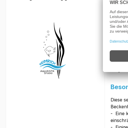
Bemerk
Der
Rot
oder au
Besonde
entspre
sich üb
Unsere 
fangen 
Beson
Diese s
Beckenh
- Eine 
einschr
- Einig