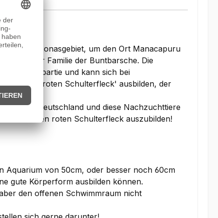
s dem Amazonasgebiet, um den Ort Manacapuru
losser zur Familie der Buntbarsche. Die
 der Rückenpartie und kann sich bei
em 'Kirschroten Schulterfleck' ausbilden, der
n hier in Deutschland und diese Nachzuchttiere
n intensiven roten Schulterfleck auszubilden!
hohen Aquarium von 50cm, oder besser noch 60cm
ine gute Körperform ausbilden können.
te aber den offenen Schwimmraum nicht
tellen sich gerne darunter!