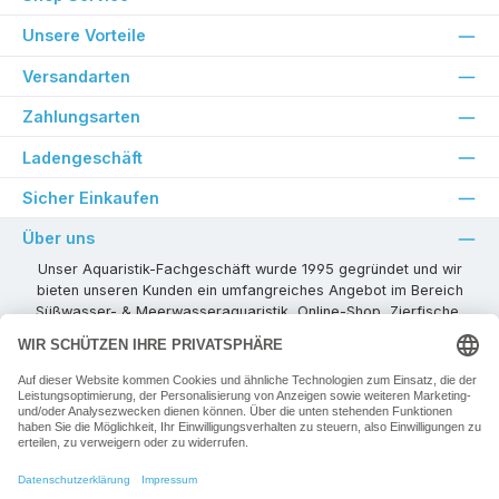
Unsere Vorteile
Versandarten
Zahlungsarten
Ladengeschäft
Sicher Einkaufen
Über uns
Unser Aquaristik-Fachgeschäft wurde 1995 gegründet und wir
bieten unseren Kunden ein umfangreiches Angebot im Bereich
Süßwasser- & Meerwasseraquaristik, Online-Shop, Zierfische,
Pflanzen, Aquarienkombinationen, Technikzubehör usw. ! Als
kompetenter Aquaristik-Fachhandelspartner stehen wir Ihnen für
alle Ihre Projekte und Einrichtungs- oder Besatzwünsche zur
Verfügung!
Besuchen Sie uns in unseren Räumlichkeiten oder senden Sie uns
eine E-Mail mit Ihren Wünschen!