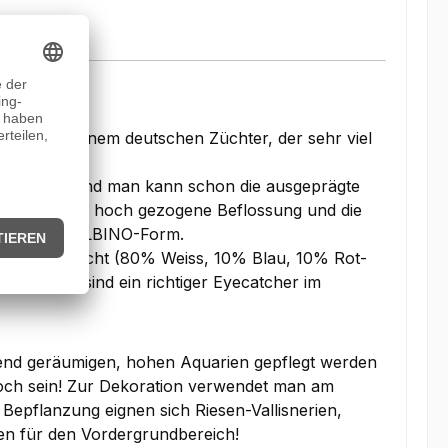
men von einem deutschen Züchter, der sehr viel
twicklung und man kann schon die ausgeprägte
 eine schöne hoch gezogene Beflossung und die
 keine Skalar-ALBINO-Form.
LED-Mischlicht (80% Weiss, 10% Blau, 10% Rot-
rbung und sind ein richtiger Eyecatcher im
hend geräumigen, hohen Aquarien gepflegt werden
och sein! Zur Dekoration verwendet man am
 Bepflanzung eignen sich Riesen-Vallisnerien,
n für den Vordergrundbereich!