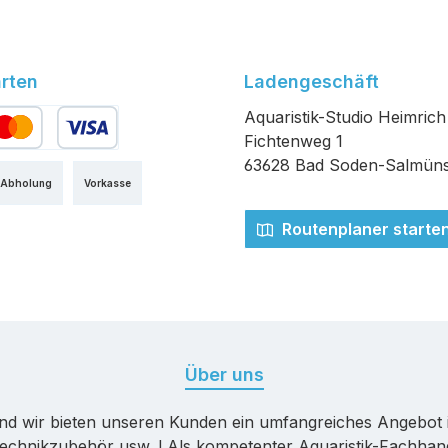
rten
Ladengeschäft
Aquaristik-Studio Heimrich
Fichtenweg 1
edit- oder Debitkarte
63628 Bad Soden-Salmüns
 Abholung
Vorkasse
Routenplaner starte
Über uns
nd wir bieten unseren Kunden ein umfangreiches Angebot 
echnikzubehör usw. ! Als kompetenter Aquaristik-Fachhande