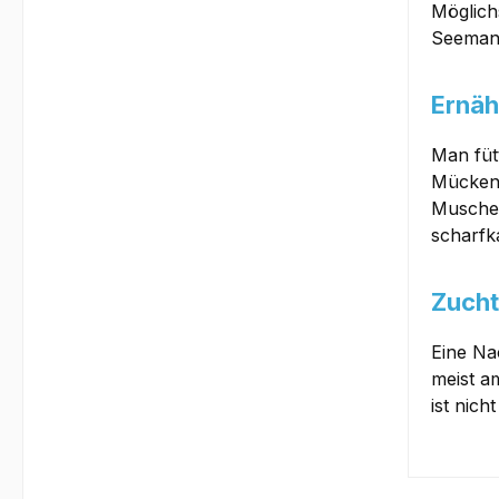
Möglich
Seemand
Ernäh
Man füt
Mückenl
Muschel
scharfk
Zucht
Eine Na
meist a
ist nich