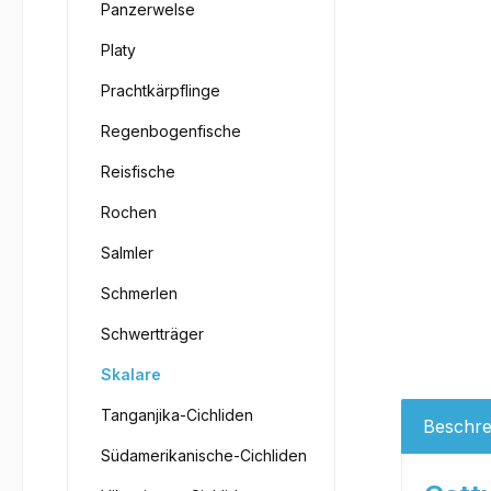
Panzerwelse
Platy
Prachtkärpflinge
Regenbogenfische
Reisfische
Rochen
Salmler
Schmerlen
Schwertträger
Skalare
Tanganjika-Cichliden
Beschre
Südamerikanische-Cichliden