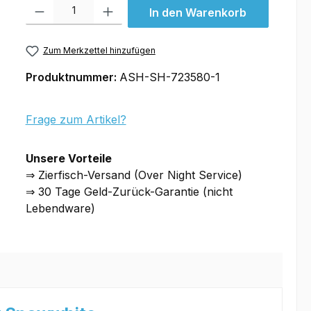
Produkt Anzahl: Gib den gewünschten Wert ein oder benutze die Schal
In den Warenkorb
Zum Merkzettel hinzufügen
Produktnummer:
ASH-SH-723580-1
Frage zum Artikel?
Unsere Vorteile
⇒ Zierfisch-Versand (Over Night Service)
⇒ 30 Tage Geld-Zurück-Garantie (nicht
Lebendware)