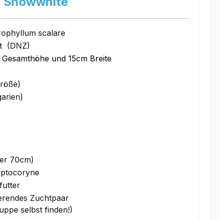
y Snowwhite
rophyllum scalare
t (DNZ)
m Gesamthöhe und 15cm Breite
röße)
arien)
ser 70cm)
ryptocoryne
futter
ierendes Zuchtpaar
uppe selbst finden!)