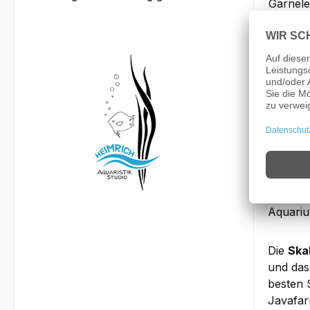
Garnele
Wasserh
Bemer
Die hie
Erfahru
Seine N
hochrüc
Körperf
In eine
Anteil)
Aquari
Die
Ska
und das
besten 
Javafar