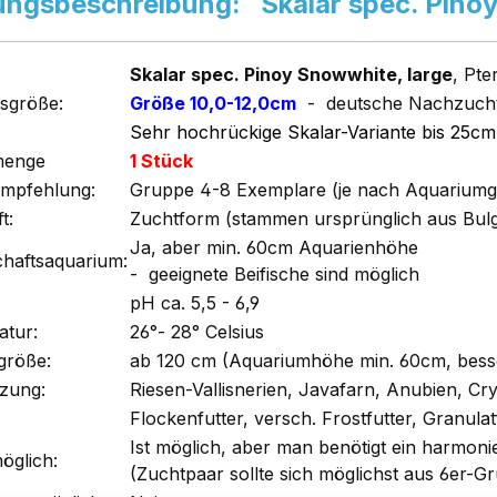
ungsbeschreibung: Skalar spec. Pino
Skalar spec. Pinoy Snowwhite, large
, Pte
sgröße:
Größe 10,0-12,0cm
- deutsche Nachzuch
Sehr hochrückige Skalar-Variante bis 25c
menge
1 Stück
empfehlung:
Gruppe 4-8 Exemplare (je nach Aquariumg
t:
Zuchtform (stammen ursprünglich aus Bulg
Ja, aber min. 60cm Aquarienhöhe
chaftsaquarium:
- geeignete Beifische sind möglich
pH ca. 5,5 - 6,9
tur:
26°- 28° Celsius
größe:
ab 120 cm (Aquariumhöhe min. 60cm, bes
zung:
Riesen-Vallisnerien, Javafarn, Anubien, C
Flockenfutter, versch. Frostfutter, Granulat
Ist möglich, aber man benötigt ein harmon
öglich:
(Zuchtpaar sollte sich möglichst aus 6er-Gr