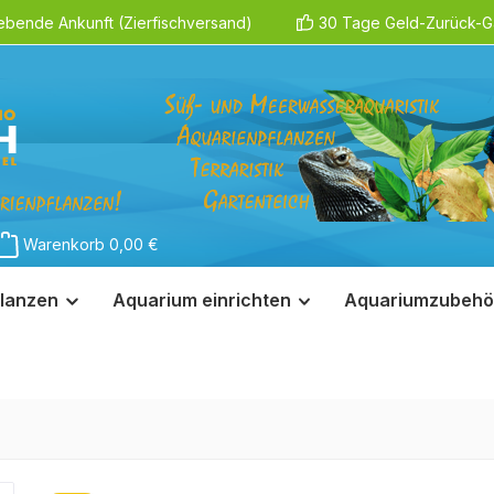
ebende Ankunft (Zierfischversand)
30 Tage Geld-Zurück-Ga
Warenkorb
0,00 €
lanzen
Aquarium einrichten
Aquariumzubehö