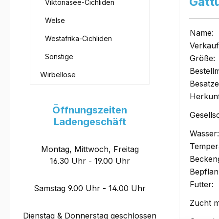
Gatt
Viktoriasee-Cichliden
Welse
Name:
Westafrika-Cichliden
Verkauf
Sonstige
Größe:
Bestell
Wirbellose
Besatz
Herkunf
Öffnungszeiten
Gesells
Ladengeschäft
Wasser:
Tempera
Montag, Mittwoch, Freitag
Becken
16.30 Uhr - 19.00 Uhr
Bepflan
Futter:
Samstag 9.00 Uhr - 14.00 Uhr
Zucht m
Dienstag & Donnerstag geschlossen