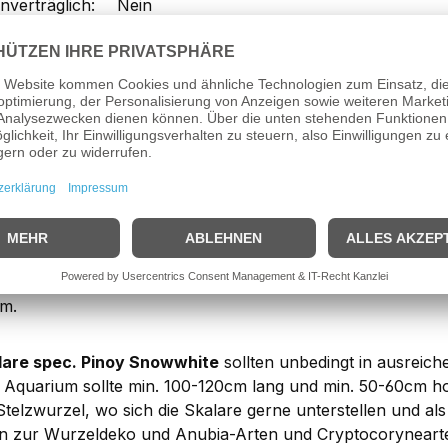
nverträglich:
Nein
ärte:
3° - 15°dGH, 2° - 4° dKH
kung: Skalar spec. Pinoy Snowwhite
r angebotenen
Skalare spec. Pinoy Snowwhite
(DNZ) stam
ng in der Zucht von Skalaren aufweisen kann!
achzuchttiere zeigen eine schöne, gleichmäßige Größenen
kige Körperform erkennen. Diese Skalarvariante besitzen
arbe ist brilliantweiß, die Augenfarbe ist schwarz. Es ist
m Südameriakbecken, mit Schwarzwasseranteil und einem 
 zeigen diese Skalare eine wunderschöne, kontrastreiche Fä
um.
lare spec. Pinoy Snowwhite
sollten unbedingt in ausreic
 Aquarium sollte min. 100-120cm lang und min. 50-60cm h
Stelzwurzel, wo sich die Skalare gerne unterstellen und als
n zur Wurzeldeko und Anubia-Arten und Cryptocorynearte