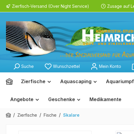
Zierfisch-Versand (Over Night Service)
Zusage auf L
springen
Zur Hauptnavigation springen
Suche
Wunschzettel
Mein Konto
Zierfische
Aquascaping
Aquariumpf
Angebote
Geschenke
Medikamente
/
/
/
Zierfische
Fische
Skalare