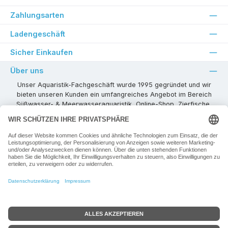
Zahlungsarten
Ladengeschäft
Sicher Einkaufen
Über uns
Unser Aquaristik-Fachgeschäft wurde 1995 gegründet und wir
bieten unseren Kunden ein umfangreiches Angebot im Bereich
Süßwasser- & Meerwasseraquaristik, Online-Shop, Zierfische,
Pflanzen, Aquarienkombinationen, Technikzubehör usw. ! Als
kompetenter Aquaristik-Fachhandelspartner stehen wir Ihnen für
alle Ihre Projekte und Einrichtungs- oder Besatzwünsche zur
Verfügung!
Besuchen Sie uns in unseren Räumlichkeiten oder senden Sie uns
eine E-Mail mit Ihren Wünschen!
Vertrag widerrufen