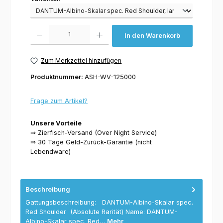
Varianten
Produkt Anzahl: Gib den gewünschten Wert ein oder benutze die Schaltflächen um 
In den Warenkorb
Zum Merkzettel hinzufügen
Produktnummer:
ASH-WV-125000
Frage zum Artikel?
Unsere Vorteile
⇒ Zierfisch-Versand (Over Night Service)
⇒ 30 Tage Geld-Zurück-Garantie (nicht
Lebendware)
Beschreibung
Gattungsbeschreibung: DANTUM-Albino-Skalar spec.
Red Shoulder (Absolute Rarität) Name: DANTUM-
Albino-Skalar spec. Red…
Mehr