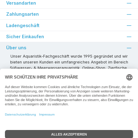
Versandarten
Zahlungsarten
Ladengeschäft
Sicher Einkaufen
Über uns
Unser Aquaristik-Fachgeschäft wurde 1995 gegründet und wir
bieten unseren Kunden ein umfangreiches Angebot im Bereich
Süßwasser- & Meerwasseraquaristik, Online-Shop, Zierfische,
Pflanzen, Aquarienkombinationen, Technikzubehör usw. ! Als
kompetenter Aquaristik-Fachhandelspartner stehen wir Ihnen für
alle Ihre Projekte und Einrichtungs- oder Besatzwünsche zur
Verfügung!
Besuchen Sie uns in unseren Räumlichkeiten oder senden Sie uns
eine E-Mail mit Ihren Wünschen!
Vertrag widerrufen