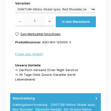
Varianten
Varianten
Produkt Anzahl: Gib den gewünschten Wert ein oder benutze die Schaltflächen um 
In den Warenkorb
Zum Merkzettel hinzufügen
Produktnummer:
ASH-WV-125000-3
Frage zum Artikel?
Unsere Vorteile
⇒ Zierfisch-Versand (Over Night Service)
⇒ 30 Tage Geld-Zurück-Garantie (nicht
Lebendware)
Beschreibung
Gattungsbeschreibung: DANTUM-Albino-Skalar spec.
Red Shoulder (Absolute Rarität) 3er-Gruppe Name: