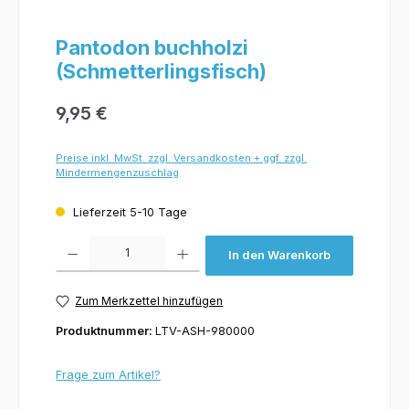
Pantodon buchholzi
(Schmetterlingsfisch)
9,95 €
Preise inkl. MwSt. zzgl. Versandkosten + ggf. zzgl.
Mindermengenzuschlag
Lieferzeit 5-10 Tage
Produkt Anzahl: Gib den gewünschten Wert ein oder benutze die Schaltflächen um 
In den Warenkorb
Zum Merkzettel hinzufügen
Produktnummer:
LTV-ASH-980000
Frage zum Artikel?