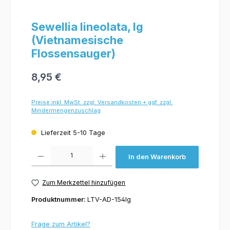
Sewellia lineolata, lg
(Vietnamesische
Flossensauger)
8,95 €
Preise inkl. MwSt. zzgl. Versandkosten + ggf. zzgl.
Mindermengenzuschlag
Lieferzeit 5-10 Tage
Produkt Anzahl: Gib den gewünschten Wert ein oder benutze die Schaltflächen um 
In den Warenkorb
Zum Merkzettel hinzufügen
Produktnummer:
LTV-AD-154lg
Frage zum Artikel?