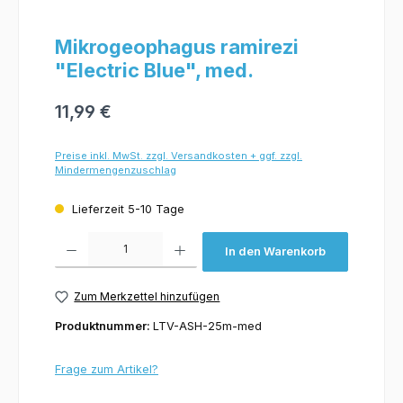
Mikrogeophagus ramirezi
"Electric Blue", med.
11,99 €
Preise inkl. MwSt. zzgl. Versandkosten + ggf. zzgl.
Mindermengenzuschlag
Lieferzeit 5-10 Tage
Produkt Anzahl: Gib den gewünschten Wert ein oder benutze die Schaltflächen um 
In den Warenkorb
Zum Merkzettel hinzufügen
Produktnummer:
LTV-ASH-25m-med
Frage zum Artikel?