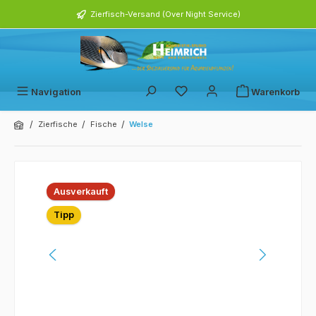
alt springen
Zierfisch-Versand (Over Night Service)
Navigation
Warenkorb
/
/
/
Zierfische
Fische
Welse
Bildergalerie überspringen
Ausverkauft
Tipp