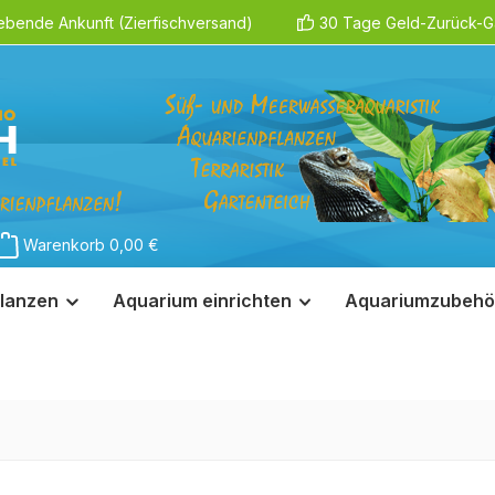
ebende Ankunft (Zierfischversand)
30 Tage Geld-Zurück-Ga
Warenkorb
0,00 €
lanzen
Aquarium einrichten
Aquariumzubehö