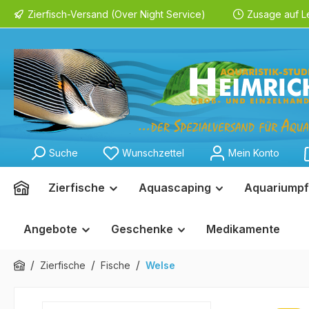
Zierfisch-Versand (Over Night Service)
Zusage auf L
springen
Zur Hauptnavigation springen
Suche
Wunschzettel
Mein Konto
Zierfische
Aquascaping
Aquariumpf
Angebote
Geschenke
Medikamente
/
/
/
Zierfische
Fische
Welse