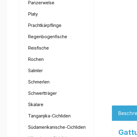
Panzerwelse
Platy
Prachtkärpflinge
Regenbogenfische
Reisfische
Rochen
Salmler
Schmerlen
Schwertträger
Skalare
Beschre
Tanganjika-Cichliden
Südamerikanische-Cichliden
Gatt