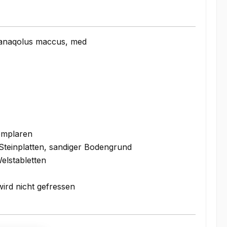
Panaqolus maccus, med
emplaren
 Steinplatten, sandiger Bodengrund
Welstabletten
rd nicht gefressen