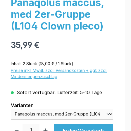
Panaqolus maccus,
med 2er-Gruppe
(L104 Clown pleco)
35,99 €
Inhalt:
2 Stück
(18,00 € / 1 Stück)
Preise inkl. MwSt. zzgl. Versandkosten + ggf. zzgl.
Mindermengenzuschlag
Sofort verfügbar, Lieferzeit: 5-10 Tage
Varianten
Varianten
Produkt Anzahl: Gib den gewünschten Wert ein oder benutze die Schal
In den Warenkorb