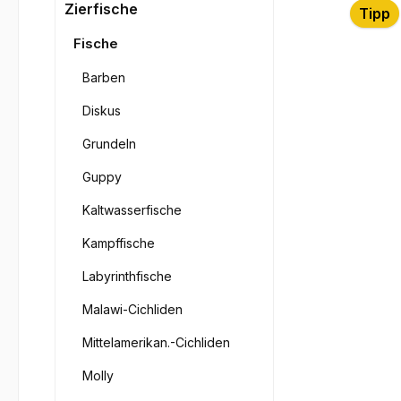
Bilderga
Zierfische
Tipp
Fische
Barben
Diskus
Grundeln
Guppy
Kaltwasserfische
Kampffische
Labyrinthfische
Malawi-Cichliden
Mittelamerikan.-Cichliden
Molly