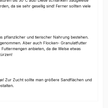
raturen bis 30°C aus! Diese schlanken Saugwelse
n, da sie sehr gesellig sind! Ferner sollten viele
s pflanzlicher und tierischer Nahrung bestehen.
 angenommen. Aber auch Flocken- Granulatfutter
 Futtermengen anbieten, da die Welse etwas
stürzen!
ge! Zur Zucht sollte man größere Sandflächen und
stalten.