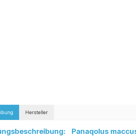
ibung
Hersteller
ungsbeschreibung: Panaqolus maccus 