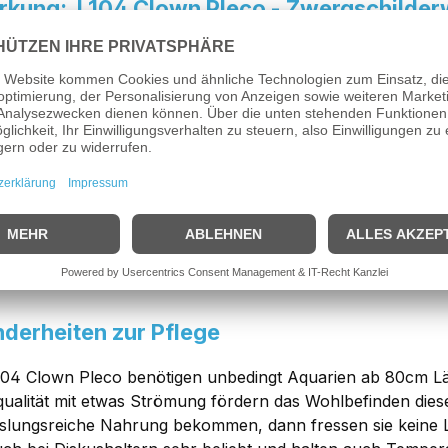
kung: L104 Clown Pleco - Zwergschilder
4 Clown Pleco - Zwergschilderwels
hat eine attraktive S
edlichen Zwergschilderwelse und stammen ursprünglich au
ika. Hier lebt die Zwergschilderwelse auf sandigem Bodeng
rn mit starker Strömung. Seine Körperform ist gedrungen 
ng dieser Welse variiert in verschiedenen Brauntönen!
se attraktive Zwergschilderwelse sollte man ein Aquarium 
 Steinplatten gestaltet werden, damit Felsspalten entstehen,
zung sollte ebenfalls nicht fehlen. Ein paar Schwimmpflan
ese Welse sichtbar Wohl. Diese Welse sind sehr gesellig un
 !
derheiten zur Pflege
104 Clown Pleco benötigen unbedingt Aquarien ab 80cm L
ualität mit etwas Strömung fördern das Wohlbefinden die
lungsreiche Nahrung bekommen, dann fressen sie keine Lö