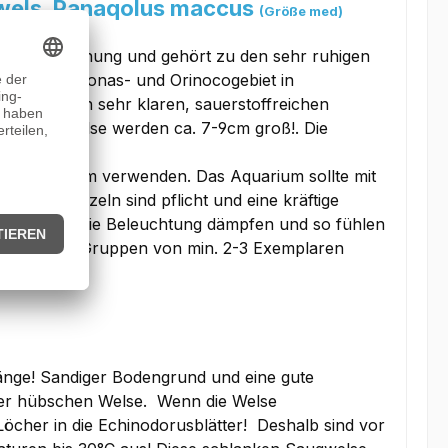
wels, Panaqolus maccus
(Größe med)
treifen-Zeichnung und gehört zu den sehr ruhigen
s dem Amazonas- und Orinocogebiet in
rund und in sehr klaren, sauerstoffreichen
und die Welse werden ca. 7-9cm groß!. Die
von min. 80cm verwenden. Das Aquarium sollte mit
 einige Wurzeln sind pflicht und eine kräftige
zen sollten die Beleuchtung dämpfen und so fühlen
d man sollte Gruppen von min. 2-3 Exemplaren
änge! Sandiger Bodengrund und eine gute
ser hübschen Welse. Wenn die Welse
cher in die Echinodorusblätter! Deshalb sind vor