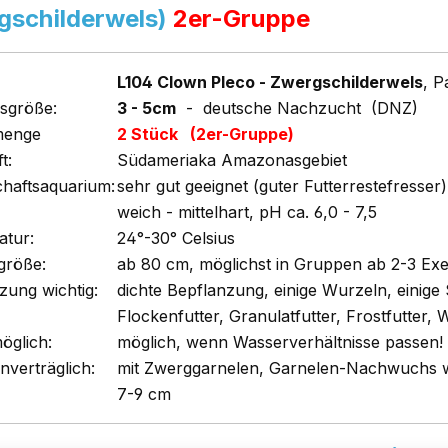
gschilderwels)
2er-Gruppe
L104 Clown Pleco - Zwergschilderwels
, 
sgröße:
3 - 5cm
- deutsche Nachzucht (DNZ)
menge
2 Stück (2er-Gruppe)
t:
Südameriaka Amazonasgebiet
chaftsaquarium:
sehr gut geeignet (guter Futterrestefresser)
weich - mittelhart, pH ca. 6,0 - 7,5
tur:
24°-30° Celsius
größe:
ab 80 cm, möglichst in Gruppen ab 2-3 Ex
zung wichtig:
dichte Bepflanzung, einige Wurzeln, einige
Flockenfutter, Granulatfutter, Frostfutter, 
öglich:
möglich, wenn Wasserverhältnisse passen!
nverträglich:
mit Zwerggarnelen, Garnelen-Nachwuchs wi
7-9 cm