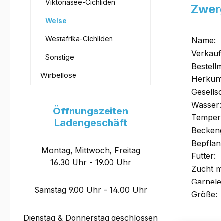
Viktoriasee-Cichliden
Zwer
Welse
Westafrika-Cichliden
Name:
Verkauf
Sonstige
Bestell
Wirbellose
Herkunf
Gesells
Wasser:
Öffnungszeiten
Tempera
Ladengeschäft
Becken
Bepflan
Montag, Mittwoch, Freitag
Futter:
16.30 Uhr - 19.00 Uhr
Zucht m
Garnele
Samstag 9.00 Uhr - 14.00 Uhr
Größe:
Dienstag & Donnerstag geschlossen