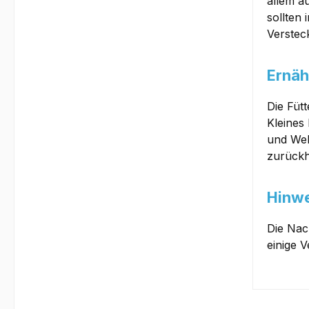
allem a
sollten
Verstec
Ernäh
Die Füt
Kleines
und Wel
zurückh
Hinwe
Die Nac
einige V