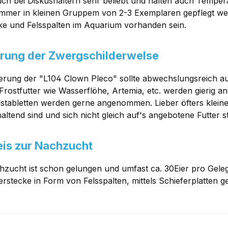
uch bei Diskushaltern sehr beliebt und halten auch Tempe
 immer in kleinen Gruppem von 2-3 Exemplaren gepflegt werde
ke und Felsspalten im Aquarium vorhanden sein.
rung der Zwergschilderwelse
terung der "L104 Clown Pleco" sollte abwechslungsreich au
 Frostfutter wie Wasserflöhe, Artemia, etc. werden gierig
stabletten werden gerne angenommen. Lieber öfters kleine
altend sind und sich nicht gleich auf's angebotene Futter 
is zur Nachzucht
hzucht ist schon gelungen und umfast ca. 30Eier pro Gele
erstecke in Form von Felsspalten, mittels Schieferplatten ge