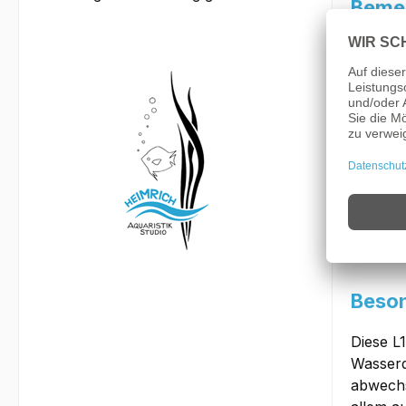
Bemer
Der
L10
und fri
Südamer
Gewässe
Zeichnu
Für die
ein paar
Bepflan
sich di
pflegen.
Beson
Diese L
Wasserq
abwechs