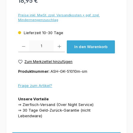
18,95 €
Preise inkl. MwSt. zzgl. Versandkosten + ggf. zzgl.
Mindermengenzuschlag
Lieferzeit 10-30 Tage
Produkt Anzahl: Gib den gewünschten Wert ein oder benutze die Schaltflächen um 
In den Warenkorb
Zum Merkzettel hinzufügen
Produktnummer:
ASH-GK-51010m-sm
Frage zum Artikel?
Unsere Vorteile
⇒ Zierfisch-Versand (Over Night Service)
⇒ 30 Tage Geld-Zurück-Garantie (nicht
Lebendware)