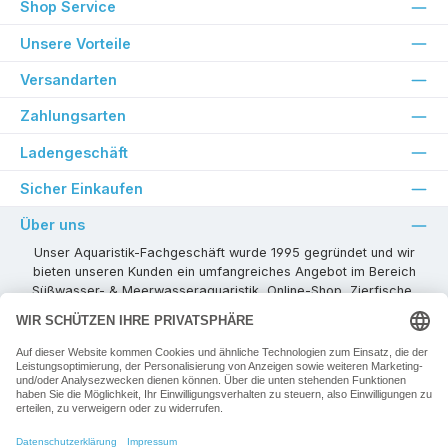
Shop Service
Unsere Vorteile
Versandarten
Zahlungsarten
Ladengeschäft
Sicher Einkaufen
Über uns
Unser Aquaristik-Fachgeschäft wurde 1995 gegründet und wir
bieten unseren Kunden ein umfangreiches Angebot im Bereich
Süßwasser- & Meerwasseraquaristik, Online-Shop, Zierfische,
Pflanzen, Aquarienkombinationen, Technikzubehör usw. ! Als
kompetenter Aquaristik-Fachhandelspartner stehen wir Ihnen für
alle Ihre Projekte und Einrichtungs- oder Besatzwünsche zur
Verfügung!
Besuchen Sie uns in unseren Räumlichkeiten oder senden Sie uns
eine E-Mail mit Ihren Wünschen!