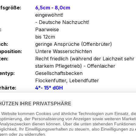
fsgröße:
6,5cm - 8,0cm
eingewöhnt!
- Deutsche Nachzucht!
:
Paarweise
bis 12cm
ch:
geringe Ansprüche (Offenbrüter)
position:
Untere Wasserschichten
ten:
Recht friedlich (während der Laichzeit sehr
starkem Pflegetrieb) - Offenlaicher
entyp:
Gesellschaftsbecken
Flockenfutter, Lebendfutter
härte:
4°- 15° dGH
6,5 - 7,0
atur:
21°C - 26°C