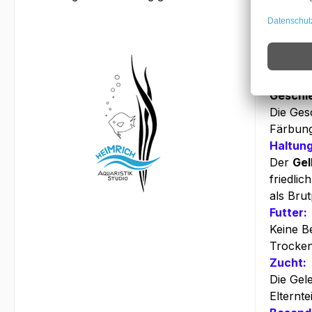
Allgeme
Das Mar
Punkten
Geschl
Die Gesc
Färbung
Haltung
Der
Gel
friedli
als Brut
Futter:
Keine B
Trocken
Zucht:
Die Gel
Elternt