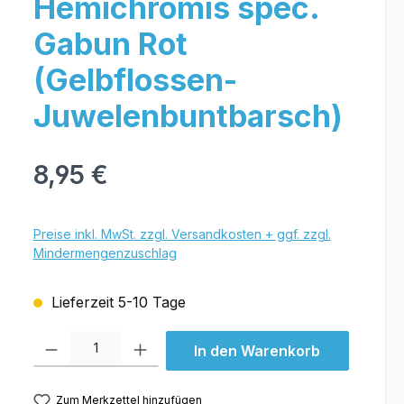
Hemichromis spec.
Gabun Rot
(Gelbflossen-
Juwelenbuntbarsch)
8,95 €
Preise inkl. MwSt. zzgl. Versandkosten + ggf. zzgl.
Mindermengenzuschlag
Lieferzeit 5-10 Tage
Produkt Anzahl: Gib den gewünschten Wert ein oder benutze die Schal
In den Warenkorb
Zum Merkzettel hinzufügen