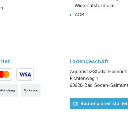
Widerrufsformular
um
AGB
rten
Ladengeschäft
Aquaristik-Studio Heimrich
Fichtenweg 1
edit- oder Debitkarte
63628 Bad Soden-Salmüns
 Abholung
Vorkasse
Routenplaner starte