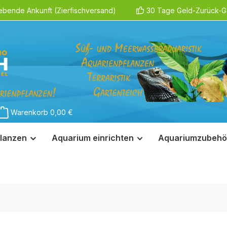
ebende Ankunft (Zierfischversand)
30 Tage Geld-Zurück-Ga
Warenkorb
0,00 €
lanzen
Aquarium einrichten
Aquariumzubehö