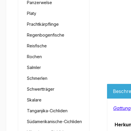
Panzerwelse
Platy
Prachtkärpflinge
Regenbogenfische
Reisfische
Rochen
Salmler
Schmerlen
Schwertträger
Beschre
Skalare
Gattung
Tanganjika-Cichliden
Südamerikanische-Cichliden
Herkun