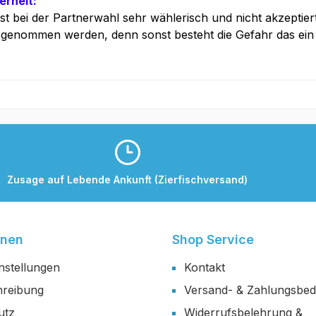
rheit:
 ist bei der Partnerwahl sehr wählerisch und nicht akzeptie
genommen werden, denn sonst besteht die Gefahr das ein P
Zusage auf Lebende Ankunft (Zierfischversand)
onen
Shop Service
nstellungen
Kontakt
reibung
Versand- & Zahlungsbe
utz
Widerrufsbelehrung &