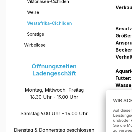
Viktoriasee-Cichliden
Verkau
Welse
Westafrika-Cichliden
Besatz
Sonstige
Größe:
Anspru
Wirbellose
Becken
Verhal
Öffnungszeiten
Aquari
Ladengeschäft
Futter:
Wasser
Montag, Mittwoch, Freitag
16.30 Uhr - 19.00 Uhr
PH
Samstag 9.00 Uhr - 14.00 Uhr
Temper
Dienstag & Donnerstag geschlossen