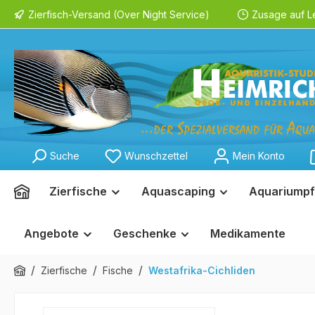
Zierfisch-Versand (Over Night Service)
Zusage auf L
springen
Zur Hauptnavigation springen
Suche
Wunschzettel
Mein Konto
Zierfische
Aquascaping
Aquariumpf
Angebote
Geschenke
Medikamente
/
/
/
Zierfische
Fische
Westafrika-Cichliden