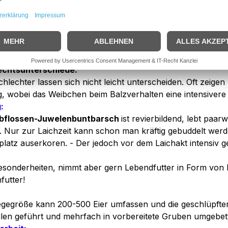
in:
kenzeichen dieser Fischart ist seine ansprechend orange/
 über die ganze Körperlänge.
echtsunterschiede:
hlechter lassen sich nicht leicht unterscheiden. Oft zeigen
, wobei das Weibchen beim Balzverhalten eine intensivere
:
bflossen-Juwelenbuntbarsch
ist revierbildend, lebt paar
ch. Nur zur Laichzeit kann schon man kräftig gebuddelt werd
platz auserkoren. - Der jedoch vor dem Laichakt intensiv g
esonderheiten, nimmt aber gern Lebendfutter in Form von 
futter!
egegröße kann 200-500 Eier umfassen und die geschlüpfte
eilen geführt und mehrfach in vorbereitete Gruben umgebett