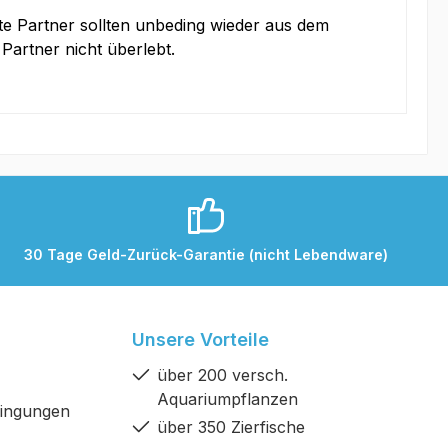
rte Partner sollten unbeding wieder aus dem
artner nicht überlebt.
30 Tage Geld-Zurück-Garantie (nicht Lebendware)
Unsere Vorteile
über 200 versch.
Aquariumpflanzen
dingungen
über 350 Zierfische