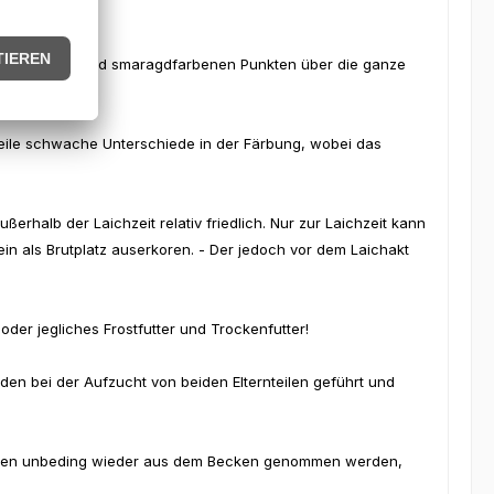
it den leuchtend smaragdfarbenen Punkten über die ganze
nteile schwache Unterschiede in der Färbung, wobei das
außerhalb der Laichzeit relativ friedlich. Nur zur Laichzeit kann
in als Brutplatz auserkoren. - Der jedoch vor dem Laichakt
der jegliches Frostfutter und Trockenfutter!
n bei der Aufzucht von beiden Elternteilen geführt und
 sollten unbeding wieder aus dem Becken genommen werden,