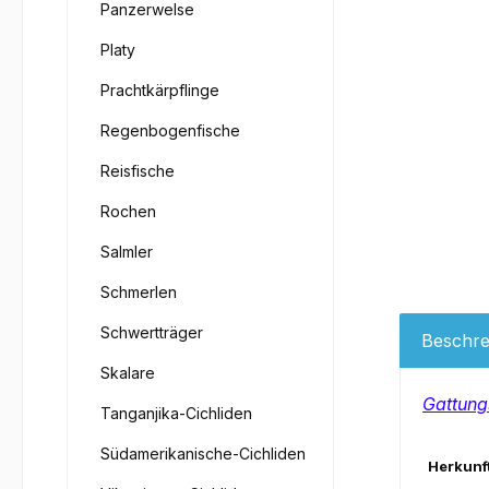
Panzerwelse
Platy
Prachtkärpflinge
Regenbogenfische
Reisfische
Rochen
Salmler
Schmerlen
Schwertträger
Beschre
Skalare
Gattung
Tanganjika-Cichliden
Südamerikanische-Cichliden
Herkunft