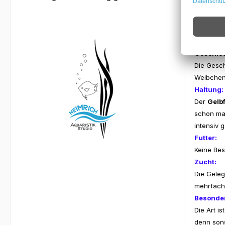
Allgemei
Das Marke
Körperlän
Geschlec
Die Gesch
Weibchen 
Haltung:
Der
Gelb
schon man
intensiv g
Futter:
Keine Bes
Zucht:
Die Geleg
mehrfach 
Besonder
Die Art i
denn sons