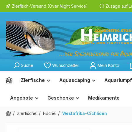
Zierfisch-Versand (Over Night Service)
Zusage auf L
springen
Zur Hauptnavigation springen
Suche
Wunschzettel
Mein Konto
Zierfische
Aquascaping
Aquariumpf
Angebote
Geschenke
Medikamente
/
/
/
Zierfische
Fische
Westafrika-Cichliden