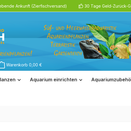
ebende Ankunft (Zierfischversand)
30 Tage Geld-Zurück-Ga
Warenkorb
0,00 €
lanzen
Aquarium einrichten
Aquariumzubehö