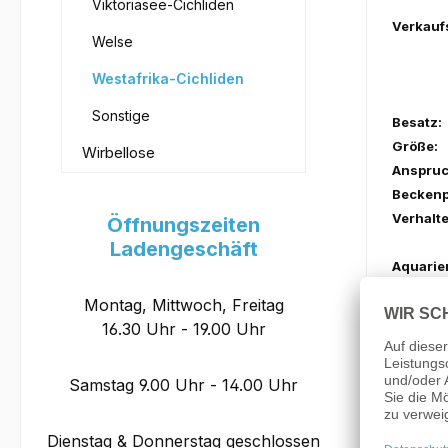
Viktoriasee-Cichliden
Verkauf
Welse
Westafrika-Cichliden
Sonstige
Besatz:
Größe:
Wirbellose
Anspruc
Beckenp
Verhalte
Öffnungszeiten
Ladengeschäft
Aquarie
Futter:
Montag, Mittwoch, Freitag
Wasserh
16.30 Uhr - 19.00 Uhr
PH
Samstag 9.00 Uhr - 14.00 Uhr
Temper
Dienstag & Donnerstag geschlossen