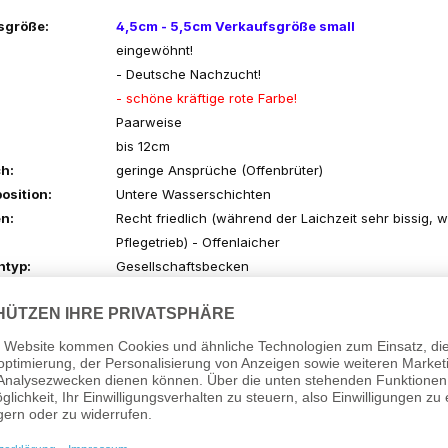
sgröße:
4,5cm - 5,5cm Verkaufsgröße small
eingewöhnt!
- Deutsche Nachzucht!
- schöne kräftige rote Farbe!
Paarweise
bis 12cm
h:
geringe Ansprüche (Offenbrüter)
osition:
Untere Wasserschichten
n:
Recht friedlich (während der Laichzeit sehr bissig,
Pflegetrieb) - Offenlaicher
ntyp:
Gesellschaftsbecken
Flockenfutter, Lebendfutter
ärte:
4°- 15° dGH
6,5 - 7,0
atur:
21°C - 26°C