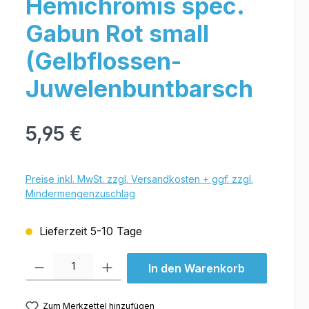
Hemichromis spec.
Gabun Rot small
(Gelbflossen-
Juwelenbuntbarsch
5,95 €
Preise inkl. MwSt. zzgl. Versandkosten + ggf. zzgl.
Mindermengenzuschlag
Lieferzeit 5-10 Tage
Produkt Anzahl: Gib den gewünschten Wert ein oder benutze die Schal
In den Warenkorb
Zum Merkzettel hinzufügen