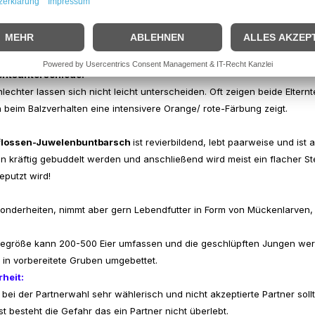
n:
nzeichen dieser Fischart ist seine ansprechend orange/ rote Farbe m
ge.
htsunterschiede:
lechter lassen sich nicht leicht unterscheiden. Oft zeigen beide Elter
beim Balzverhalten eine intensivere Orange/ rote-Färbung zeigt.
flossen-Juwelenbuntbarsch
ist revierbildend, lebt paarweise und ist 
 kräftig gebuddelt werden und anschließend wird meist ein flacher Ste
eputzt wird!
onderheiten, nimmt aber gern Lebendfutter in Form von Mückenlarven, o
egröße kann 200-500 Eier umfassen und die geschlüpften Jungen werde
in vorbereitete Gruben umgebettet.
heit:
st bei der Partnerwahl sehr wählerisch und nicht akzeptierte Partner
t besteht die Gefahr das ein Partner nicht überlebt.