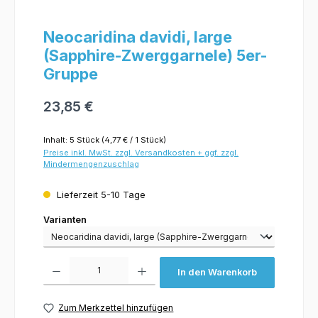
Neocaridina davidi, large
(Sapphire-Zwerggarnele) 5er-
Gruppe
23,85 €
Inhalt:
5 Stück
(4,77 € / 1 Stück)
Preise inkl. MwSt. zzgl. Versandkosten + ggf. zzgl.
Mindermengenzuschlag
Lieferzeit 5-10 Tage
Varianten
Varianten
Produkt Anzahl: Gib den gewünschten Wert ein oder benutze die Schaltflächen um 
In den Warenkorb
Zum Merkzettel hinzufügen