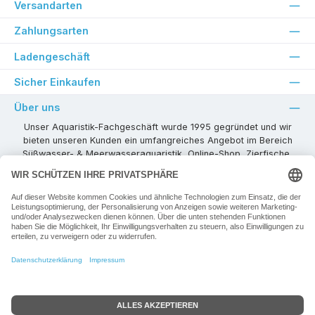
Versandarten
Zahlungsarten
Ladengeschäft
Sicher Einkaufen
Über uns
Unser Aquaristik-Fachgeschäft wurde 1995 gegründet und wir
bieten unseren Kunden ein umfangreiches Angebot im Bereich
Süßwasser- & Meerwasseraquaristik, Online-Shop, Zierfische,
Pflanzen, Aquarienkombinationen, Technikzubehör usw. ! Als
kompetenter Aquaristik-Fachhandelspartner stehen wir Ihnen für
alle Ihre Projekte und Einrichtungs- oder Besatzwünsche zur
Verfügung!
Besuchen Sie uns in unseren Räumlichkeiten oder senden Sie uns
eine E-Mail mit Ihren Wünschen!
Vertrag widerrufen