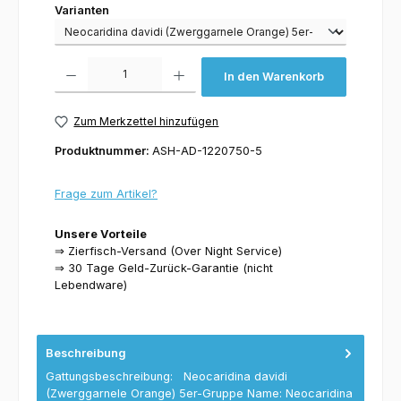
Varianten
Varianten
Produkt Anzahl: Gib den gewünschten Wert ein oder benutze die Schaltflächen um 
In den Warenkorb
Zum Merkzettel hinzufügen
Produktnummer:
ASH-AD-1220750-5
Frage zum Artikel?
Unsere Vorteile
⇒ Zierfisch-Versand (Over Night Service)
⇒ 30 Tage Geld-Zurück-Garantie (nicht
Lebendware)
Beschreibung
Gattungsbeschreibung: Neocaridina davidi
(Zwerggarnele Orange) 5er-Gruppe Name: Neocaridina